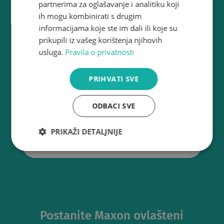
partnerima za oglašavanje i analitiku koji
Maxon klima uređaje i osigurava kompletnu
ih mogu kombinirati s drugim
tehničko servisnu podršku, rezervne
informacijama koje ste im dali ili koje su
dijelove i mrežu ovlaštenih servisera i
prikupili iz vašeg korištenja njihovih
instalatera.
usluga.
Pravila o privatnosti
Pronađite Vama najbližeg servisera i
PRIHVATI SVE
instalatera Maxon klima uređaja!
ODBACI SVE
PRIKAŽI DETALJNIJE
Više
Nužno
Izvedba
Ciljanost
potrebni
kolačići
Funkcionalnost
Nrazvrstano
Postanite Maxon ovlašteni