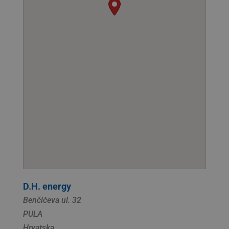
D.H. energy
Benčićeva ul. 32
PULA
Hrvatska