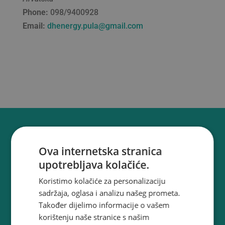
Phone:
098/9400928
Email:
dhenergy.pula@gmail.com
Ova internetska stranica
Gdje kupiti?
upotrebljava kolačiće.
NAJBLIŽI
INSTALATERI
Koristimo kolačiće za personalizaciju
sadržaja, oglasa i analizu našeg prometa.
Također dijelimo informacije o vašem
MB Frigo Grupa je generalni distributer za
korištenju naše stranice s našim