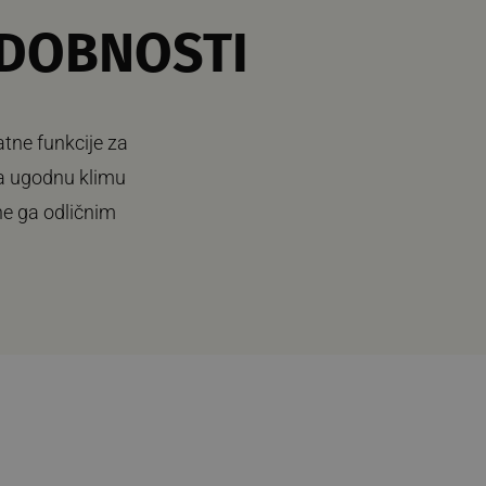
DOBNOSTI
atne funkcije za
ža ugodnu klimu
ine ga odličnim