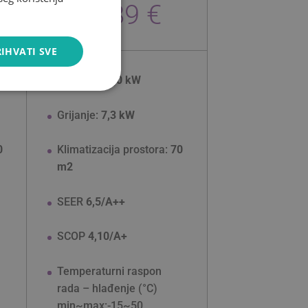
1.089 €
IHVATI SVE
Hlađenje:
7,0 kW
Nrazvrstano
Grijanje:
7,3 kW
0
Klimatizacija prostora:
70
m2
SEER
6,5/A++
no
nika na stranici te
SCOP
4,10/A+
a.
Temperaturni raspon
rada –
hlađenje (°C)
CHA) kada se
min~max:-15~50