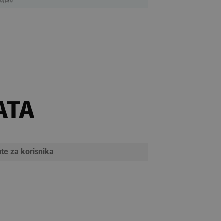
atera.
ATA
te za korisnika