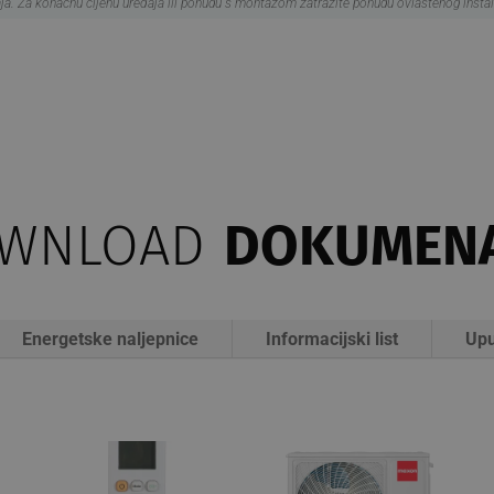
a. Za konačnu cijenu uređaja ili ponudu s montažom zatražite ponudu ovlaštenog instal
WNLOAD
DOKUMEN
Energetske naljepnice
Informacijski list
Upu