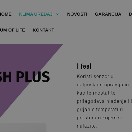
HOME
KLIMA UREĐAJI
NOVOSTI
GARANCIJA
UM OF LIFE
KONTAKT
I feel
H PLUS
Koristi senzor u
daljinskom upravljaču
kao termostat te
prilagođava hlađenje il
grijanje temperaturi
prostora u kojem se
nalazite.