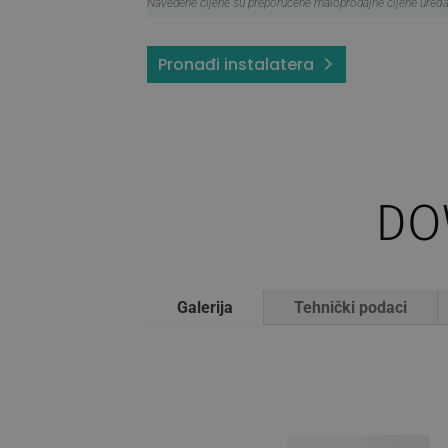
Navedene cijene su preporučene maloprodajne cijene uređaj
Pronađi instalatera
DO
Galerija
Tehnički podaci