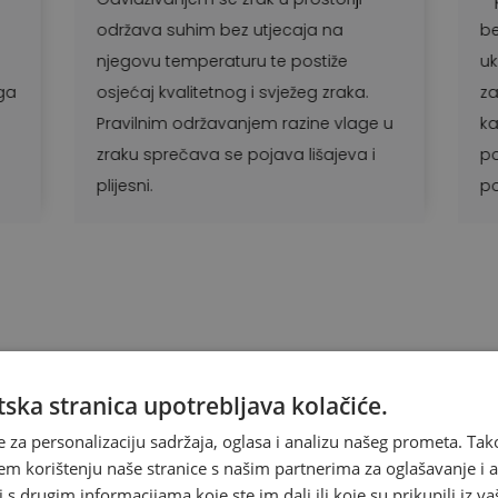
na
bez učinka na ozon. Uporabom R32
že
ukupna emisija CO2 može se smanjiti
raka.
za čak 78%. Korištenjem plina R32
 vlage u
kapacitet cjelokupnog uređaja je
jeva i
poboljšan te omogućuje brže
postizanje zadane temperature.
ska stranica upotrebljava kolačiće.
Maxon Fresh Plus
Maxon Fresh Plus
e za personalizaciju sadržaja, oglasa i analizu našeg prometa. Tak
3,5 kw
5,2 kw
em korištenju naše stranice s našim partnerima za oglašavanje i an
s drugim informacijama koje ste im dali ili koje su prikupili iz va