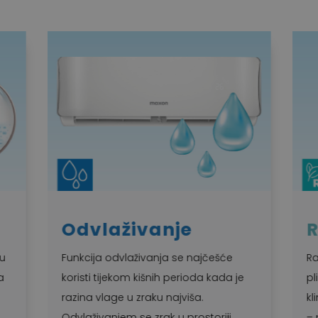

R32
ešće
Rashladni plin R32 je siguran i efikasan
kada je
plin koji ima manji učinak na globalne
klimatske promjene (smanjenje GWP
riji
– potencijala globalnog zagrijavanja)