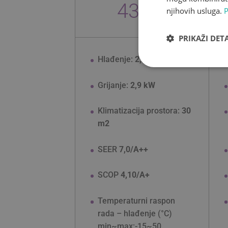
439 €
njihovih usluga.
P
PRIKAŽI DETA
Hlađenje:
2,6 kW
Nužno potrebn
kolačići
Grijanje:
2,9 kW
Klimatizacija prostora:
30
m2
SEER
7,0/A++
N
Nužno potrebni kolači
SCOP
4,10/A+
uređivanje računa. I
Pr
Ime
D
Temperaturni raspon
rada –
hlađenje (°C)
_GRECAPTCHA
G
w
min~max:-15~50