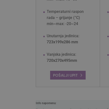
Temperaturni raspon
rada – grijanje
(°C)
Ime
Ime
Pružatelj
Ime
usluga
/
min~max: -20~24
wp-
Domena
wpml_current_lang
_ga
_fbp
Meta
Unutarnja jedinica:
Platform
Inc.
723x199x286 mm
.maxon-
klima.co
Vanjska jedinica:
tfpsi
_gcl_au
Google
LLC
720x270x495mm
.maxon-
klima.co
_ga_JJCQR1PW73
POŠALJI UPIT
Info napomena: