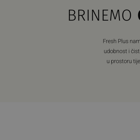
BRINEMO
Fresh Plus nami
udobnost i čis
u prostoru tij